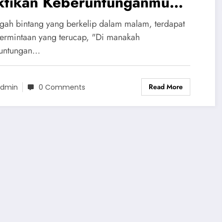
ktikan Keberuntunganmu
tuk Memenangkan Harta
ngah bintang yang berkelip dalam malam, terdapat
un Besar !
permintaan yang terucap, "Di manakah
untungan…
Read More
dmin
0 Comments