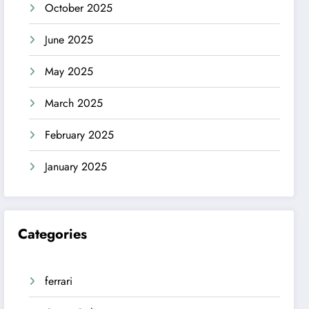
October 2025
June 2025
May 2025
March 2025
February 2025
January 2025
Categories
ferrari