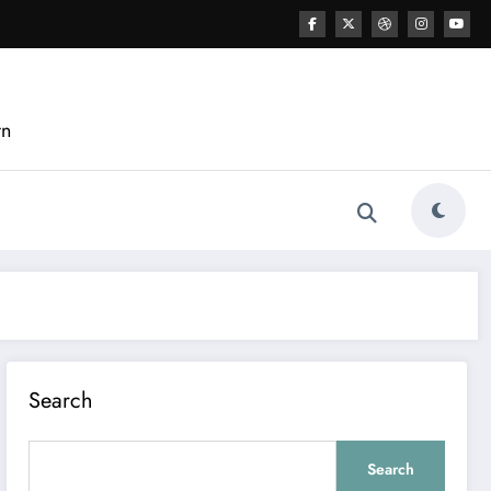
rn
Search
Search