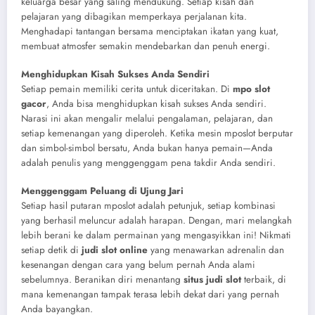
keluarga besar yang saling mendukung. Setiap kisah dan
pelajaran yang dibagikan memperkaya perjalanan kita.
Menghadapi tantangan bersama menciptakan ikatan yang kuat,
membuat atmosfer semakin mendebarkan dan penuh energi.
Menghidupkan Kisah Sukses Anda Sendiri
Setiap pemain memiliki cerita untuk diceritakan. Di
mpo slot
gacor
, Anda bisa menghidupkan kisah sukses Anda sendiri.
Narasi ini akan mengalir melalui pengalaman, pelajaran, dan
setiap kemenangan yang diperoleh. Ketika mesin mposlot berputar
dan simbol-simbol bersatu, Anda bukan hanya pemain—Anda
adalah penulis yang menggenggam pena takdir Anda sendiri.
Menggenggam Peluang di Ujung Jari
Setiap hasil putaran mposlot adalah petunjuk, setiap kombinasi
yang berhasil meluncur adalah harapan. Dengan, mari melangkah
lebih berani ke dalam permainan yang mengasyikkan ini! Nikmati
setiap detik di
judi slot online
yang menawarkan adrenalin dan
kesenangan dengan cara yang belum pernah Anda alami
sebelumnya. Beranikan diri menantang
situs judi slot
terbaik, di
mana kemenangan tampak terasa lebih dekat dari yang pernah
Anda bayangkan.