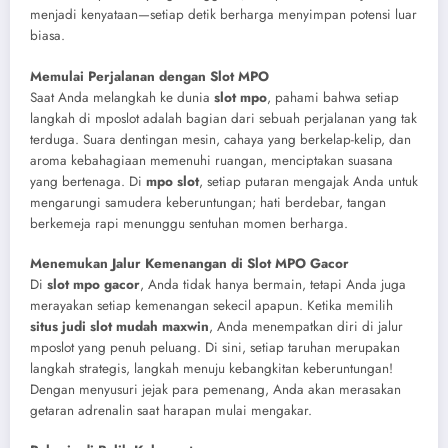
menjadi kenyataan—setiap detik berharga menyimpan potensi luar
biasa.
Memulai Perjalanan dengan Slot MPO
Saat Anda melangkah ke dunia
slot mpo
, pahami bahwa setiap
langkah di mposlot adalah bagian dari sebuah perjalanan yang tak
terduga. Suara dentingan mesin, cahaya yang berkelap-kelip, dan
aroma kebahagiaan memenuhi ruangan, menciptakan suasana
yang bertenaga. Di
mpo slot
, setiap putaran mengajak Anda untuk
mengarungi samudera keberuntungan; hati berdebar, tangan
berkemeja rapi menunggu sentuhan momen berharga.
Menemukan Jalur Kemenangan di Slot MPO Gacor
Di
slot mpo gacor
, Anda tidak hanya bermain, tetapi Anda juga
merayakan setiap kemenangan sekecil apapun. Ketika memilih
situs judi slot mudah maxwin
, Anda menempatkan diri di jalur
mposlot yang penuh peluang. Di sini, setiap taruhan merupakan
langkah strategis, langkah menuju kebangkitan keberuntungan!
Dengan menyusuri jejak para pemenang, Anda akan merasakan
getaran adrenalin saat harapan mulai mengakar.