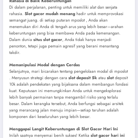
Rahasia di Balik Keberuntungan
Di dalam perjalanan, penting untuk memiliki alat dan senjata
rahasia.
Slot gacor mudah menang
hadir untuk memprovokasi
semangat juang. di setiap putaran mposlot , Anda akan
menemukan diri Anda di tengah arus yang lebih besar—arahan
keberuntungan yang bisa membawa Anda pada kemenangan.
Dalam dunia
situs slot gacor
, Anda tidak hanya menjadi
penonton, tetapi juga pemain agresif yang berani menantang
takdir.
Memanipulasi Modal dengan Cerdas
Selanjutnya, mari bicarakan tentang pengelolaan modal di mposlot
. Menyusun strategi dengan cara
slot deposit 5k
atau
slot
deposit
10k adalah pendekatan yang bijaksana dalam membangun fondasi
kuat. Keputusan ini memungkinkan Anda untuk mengeksplorasi
lebih banyak permainan tanpa mengambil risiko yang terlalu
besar. Dalam kerangka tersebut, Anda berfungsi sebagai arsitek
yang merancang jalan menuju impian—setiap taruhan adalah
komponen dari keseluruhan yang lebih besar.
Menggapai Langit Keberuntungan di Slot Gacor Hari Ini
Inilah saatnya menyemai benih sukses! Ketika
slot gacor hari ini