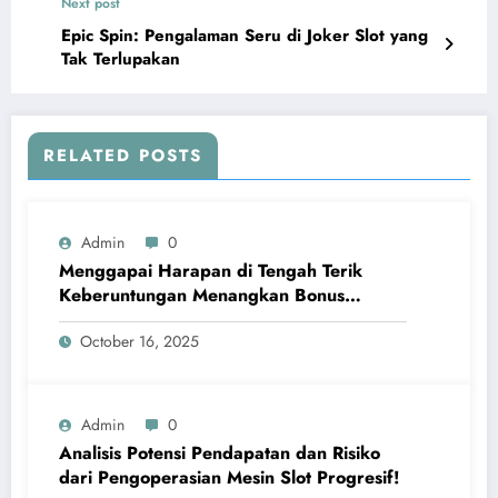
Next post
Epic Spin: Pengalaman Seru di Joker Slot yang
Tak Terlupakan
RELATED POSTS
Admin
0
Menggapai Harapan di Tengah Terik
Keberuntungan Menangkan Bonus
Melimpah di Slot Berkedudukan Tinggi!
October 16, 2025
Admin
0
Analisis Potensi Pendapatan dan Risiko
dari Pengoperasian Mesin Slot Progresif!