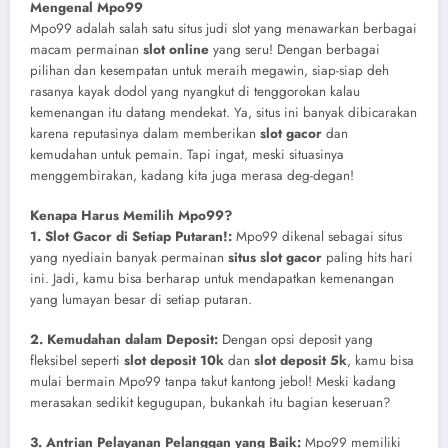
Mengenal Mpo99
Mpo99 adalah salah satu situs judi slot yang menawarkan berbagai
macam permainan
slot online
yang seru! Dengan berbagai
pilihan dan kesempatan untuk meraih megawin, siap-siap deh
rasanya kayak dodol yang nyangkut di tenggorokan kalau
kemenangan itu datang mendekat. Ya, situs ini banyak dibicarakan
karena reputasinya dalam memberikan
slot gacor
dan
kemudahan untuk pemain. Tapi ingat, meski situasinya
menggembirakan, kadang kita juga merasa deg-degan!
Kenapa Harus Memilih Mpo99?
1. Slot Gacor di Setiap Putaran!:
Mpo99 dikenal sebagai situs
yang nyediain banyak permainan
situs slot gacor
paling hits hari
ini. Jadi, kamu bisa berharap untuk mendapatkan kemenangan
yang lumayan besar di setiap putaran.
2. Kemudahan dalam Deposit:
Dengan opsi deposit yang
fleksibel seperti
slot deposit 10k
dan
slot deposit 5k
, kamu bisa
mulai bermain Mpo99 tanpa takut kantong jebol! Meski kadang
merasakan sedikit kegugupan, bukankah itu bagian keseruan?
3. Antrian Pelayanan Pelanggan yang Baik:
Mpo99 memiliki