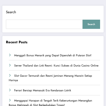
Search
Search
Recent Posts
Menggali Bonus Menarik yang Dapat Diperoleh di Putaran Slot!
Server Thailand dan Link Resmi: Kunci Sukses di Dunia Casino Online
Slot Gacor Termurah dan Resmi Jaminan Menang Maxwin Setiap
Harinya
Ferrari Bersiap Memasuki Era Kendaraan Listrik
Menggapai Harapan di Tengah Terik Keberuntungan Menangkan
Bonus Melimpah di Slot Berkedudukan Tinggi!