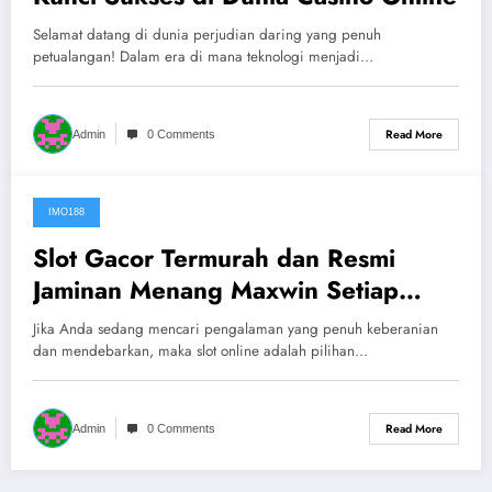
Selamat datang di dunia perjudian daring yang penuh
petualangan! Dalam era di mana teknologi menjadi…
Read More
Admin
0 Comments
IMO188
December 5, 2025
Slot Gacor Termurah dan Resmi
Jaminan Menang Maxwin Setiap
Harinya
Jika Anda sedang mencari pengalaman yang penuh keberanian
dan mendebarkan, maka slot online adalah pilihan…
Read More
Admin
0 Comments