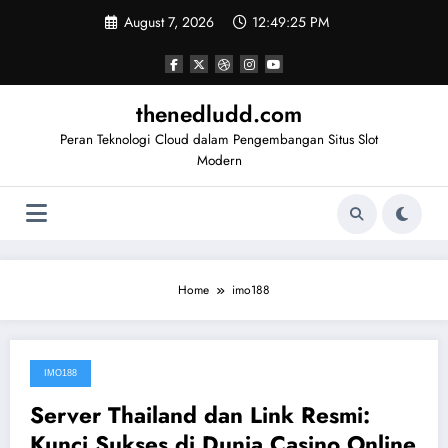
Skip
August 7, 2026
12:49:25 PM
to
content
thenedludd.com
Peran Teknologi Cloud dalam Pengembangan Situs Slot
Modern
Home
imo188
IMO188
December 5, 2025
Server Thailand dan Link Resmi:
Kunci Sukses di Dunia Casino Online