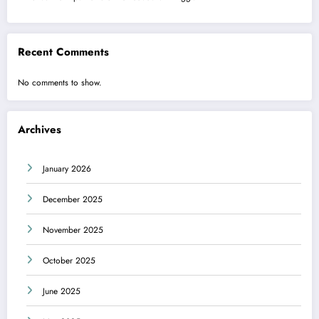
Recent Comments
No comments to show.
Archives
January 2026
December 2025
November 2025
October 2025
June 2025