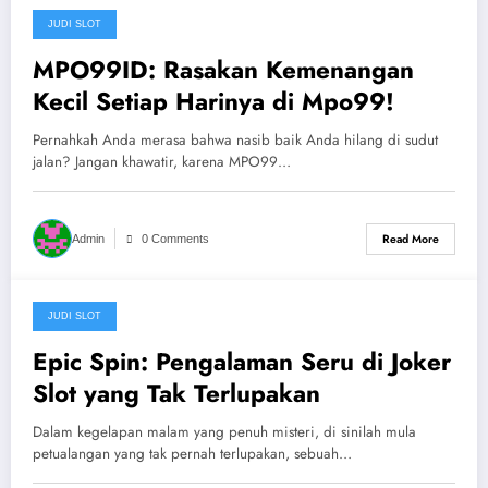
JUDI SLOT
March 11, 2025
MPO99ID: Rasakan Kemenangan
Kecil Setiap Harinya di Mpo99!
Pernahkah Anda merasa bahwa nasib baik Anda hilang di sudut
jalan? Jangan khawatir, karena MPO99…
Read More
Admin
0 Comments
JUDI SLOT
March 2, 2025
Epic Spin: Pengalaman Seru di Joker
Slot yang Tak Terlupakan
Dalam kegelapan malam yang penuh misteri, di sinilah mula
petualangan yang tak pernah terlupakan, sebuah…