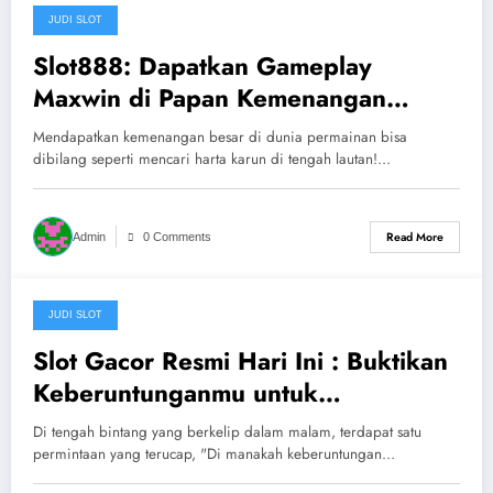
JUDI SLOT
February 7, 2025
Slot888: Dapatkan Gameplay
Maxwin di Papan Kemenangan
888Slot!
Mendapatkan kemenangan besar di dunia permainan bisa
dibilang seperti mencari harta karun di tengah lautan!…
Read More
Admin
0 Comments
JUDI SLOT
January 12, 2025
Slot Gacor Resmi Hari Ini : Buktikan
Keberuntunganmu untuk
Memenangkan Harta Karun Besar !
Di tengah bintang yang berkelip dalam malam, terdapat satu
permintaan yang terucap, "Di manakah keberuntungan…